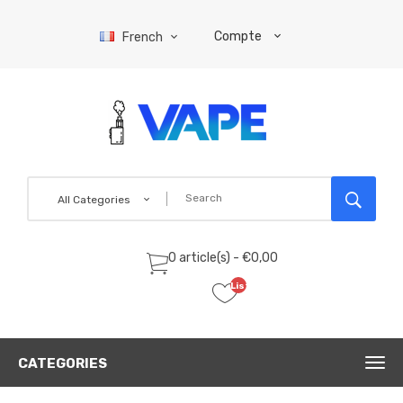
Compte
French
All Categories
0 article(s) - €0,00
Liste
de
souhaits
(0)
CATEGORIES