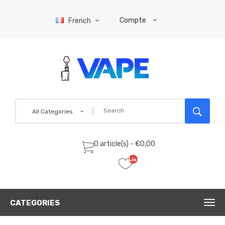
Compte
French
All Categories
0 article(s) - €0,00
Liste
de
souhaits
(0)
CATEGORIES