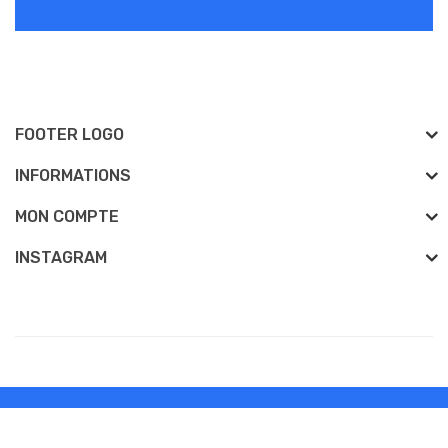
FOOTER LOGO
INFORMATIONS
MON COMPTE
INSTAGRAM
Développé Par
vapeelectronique
View more related websites-->
casino uk
7
vapeelectronique © 2026