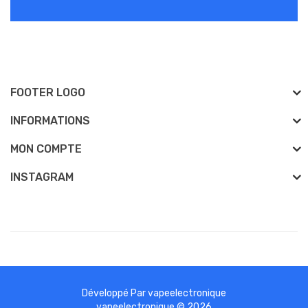
FOOTER LOGO
INFORMATIONS
MON COMPTE
INSTAGRAM
Développé Par
vapeelectronique
est casino uk
78win
slot gacor
78 win
online casino
78win
slot gacor
78wi
vapeelectronique © 2026