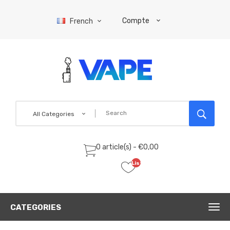
Compte
French
All Categories
0 article(s) - €0,00
Liste
de
souhaits
(0)
CATEGORIES