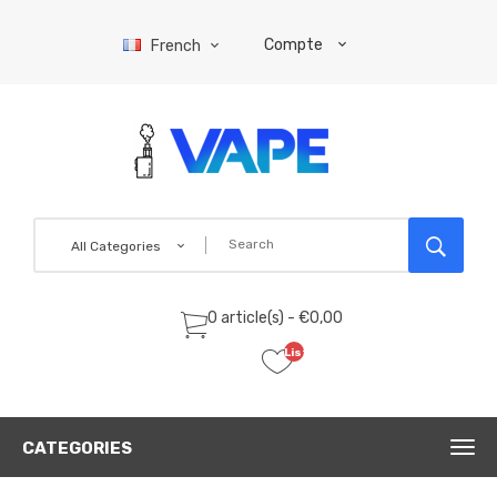
Compte
French
All Categories
0 article(s) - €0,00
Liste
de
souhaits
(0)
CATEGORIES