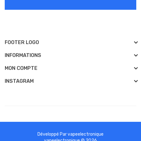
FOOTER LOGO
INFORMATIONS
MON COMPTE
INSTAGRAM
Développé Par
vapeelectronique
View more related websites-->
casino uk
78 win
casino slots uk
78
vapeelectronique © 2026