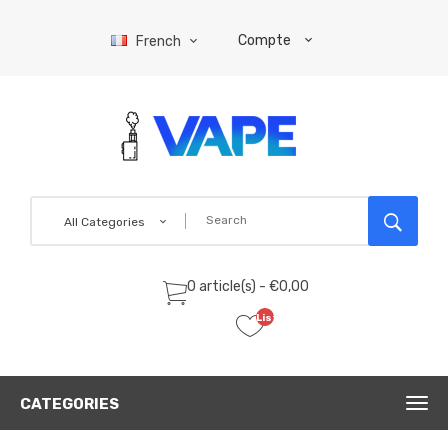
Compte
French
All Categories
0 article(s) - €0,00
Liste
de
souhaits
(0)
CATEGORIES