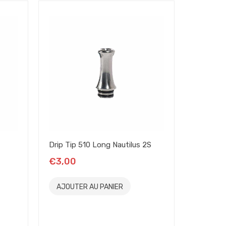
Drip Tip 510 Long Nautilus 2S
Drip Tip 
€3,00
€2,00
AJOUTER AU PANIER
AJOUT