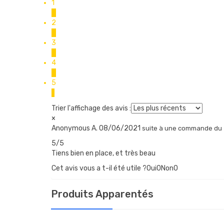
1
0
2
0
3
0
4
0
5
1
Trier l'affichage des avis :
×
Anonymous A.
08/06/2021
suite à une commande du
5/5
Tiens bien en place, et très beau
Cet avis vous a t-il été utile ?Oui
0
Non
0
Produits Apparentés