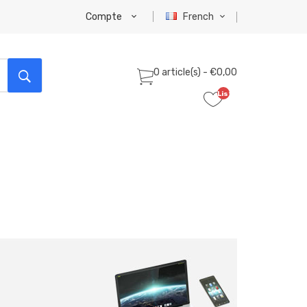
Compte
French
0 article(s) - €0,00
Liste
de
souhaits
(0)