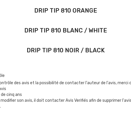
DRIP TIP 810 ORANGE
DRIP TIP 810 BLANC / WHITE
DRIP TIP 810 NOIR / BLACK
DRIP TIP 810 BLEU / BLUE
ôle
ntrôle des avis et la possibilité de contacter l'auteur de l'avis, merc
avis
DRIP TIP 810 VIOLET / PURPLE
 de cinq ans
 modifier son avis, il doit contacter Avis Verifiés afin de supprimer l'av
.
DRIP TIP 810 GREEN