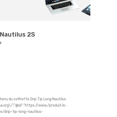
 Nautilus 2S
s
nu du coffret1x Drip Tip Long Nautilus
.org\/","@id":"https://www./produit/e-
s/drip-tip-long-nautilus-