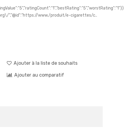
gValue":"5","ratingCount":"1","bestRating":"5","worstRating":"1"}}
g\/","@id":"https://www./produit/e-cigarettes/c..
Ajouter à la liste de souhaits
Ajouter au comparatif