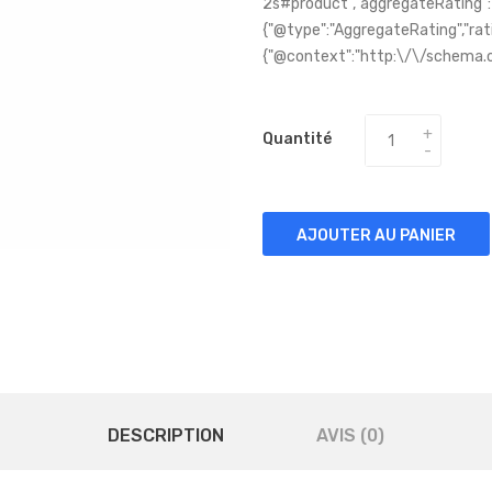
2s#product","aggregateRating":
{"@type":"AggregateRating","ratin
{"@context":"http:\/\/schema.or
Quantité
AJOUTER AU PANIER
DESCRIPTION
AVIS (0)