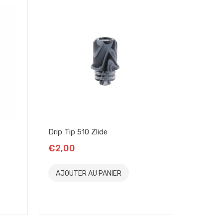
Drip Tip 510 Zlide
Etiquett
€2,00
€0,00
AJOUTER AU PANIER
AJOUT