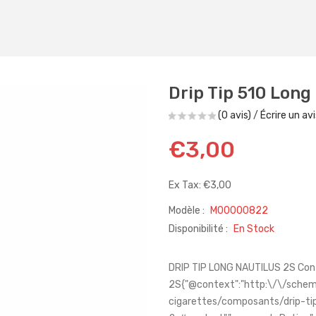
Drip Tip 510 Long
(0 avis)
/
Écrire un avi
€3,00
Ex Tax: €3,00
Modèle :
M00000822
Disponibilité :
En Stock
DRIP TIP LONG NAUTILUS 2S Conte
2S{"@context":"http:\/\/schema
cigarettes/composants/drip-tip