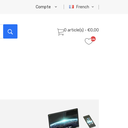
Compte
French
0 article(s) - €0,00
Liste
de
souhaits
(0)