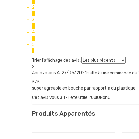
0
2
0
3
0
4
0
5
1
Trier l'affichage des avis :
×
Anonymous A.
27/05/2021
suite à une commande du 
5/5
super agréable en bouche par rapport a du plastique
Cet avis vous a t-il été utile ?Oui
0
Non
0
Produits Apparentés