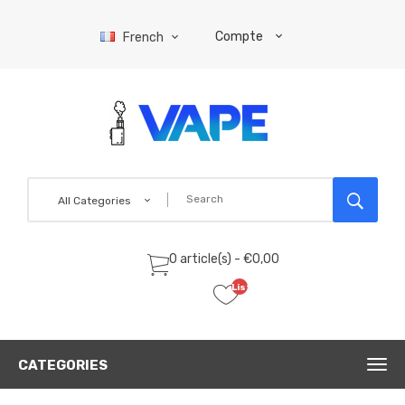
Compte
French
All Categories
0 article(s) - €0,00
Liste
de
souhaits
(0)
CATEGORIES