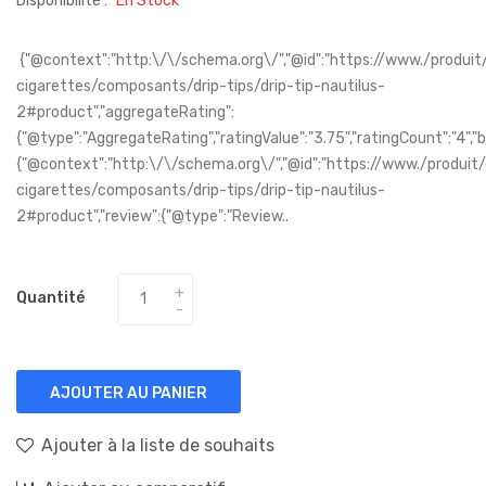
Disponibilité :
En Stock
{"@context":"http:\/\/schema.org\/","@id":"https://www./produit
cigarettes/composants/drip-tips/drip-tip-nautilus-
2#product","aggregateRating":
{"@type":"AggregateRating","ratingValue":"3.75","ratingCount":"4","b
{"@context":"http:\/\/schema.org\/","@id":"https://www./produit
cigarettes/composants/drip-tips/drip-tip-nautilus-
2#product","review":{"@type":"Review..
Quantité
AJOUTER AU PANIER
Ajouter à la liste de souhaits