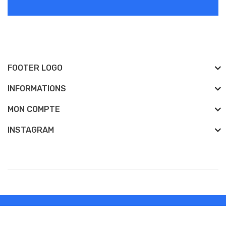
FOOTER LOGO
INFORMATIONS
MON COMPTE
INSTAGRAM
Développé Par
vapeelectronique
View more related websites-->
casino uk
78 win
casino slots
vapeelectronique © 2026