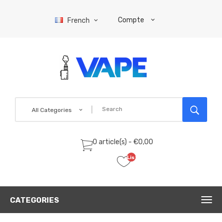
Compte
French
All Categories
0 article(s) - €0,00
Liste
de
souhaits
(0)
CATEGORIES