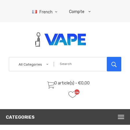
Compte
French
All Categories
0 article(s) - €0,00
Liste
de
souhaits
(0)
CATEGORIES