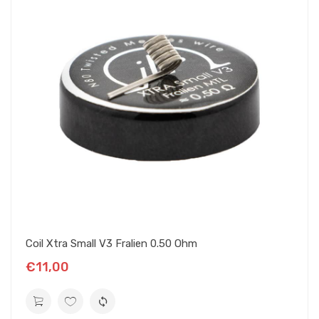
changement de mèche, le meilleur entretien consiste :
à brosser légèrement les coils avec une brosse métallique douce,
puis à les passer au bac à ultrasons,
pour les brosser à nouveau, avant de les remettre en service.
COIL ALIEN MTL EN NI80, 2.5MM
Un coil Alien est similaire à un clapton, une âme entourée d’un fil
plus fin. La différence, c’est que ce fil d’enroulement est ondulé, le
coil peut alors contenir encore plus de eliquide, pour produire une
belle vapeur et des saveurs soutenues, même à faible puissance.
Livré avec un pad de coton, ce coil convient particulièrement
Coil Xtra Small V3 Fralien 0.50 Ohm
pour les atomiseurs dédiés à l’expression des saveurs. Il est
€11,00
composé de :
Cinq spires de 2.5mm de diamètre