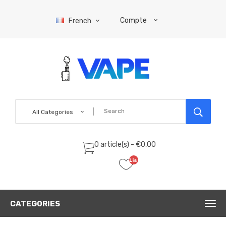
Compte
French
All Categories
0 article(s) - €0,00
Liste
de
souhaits
(0)
CATEGORIES