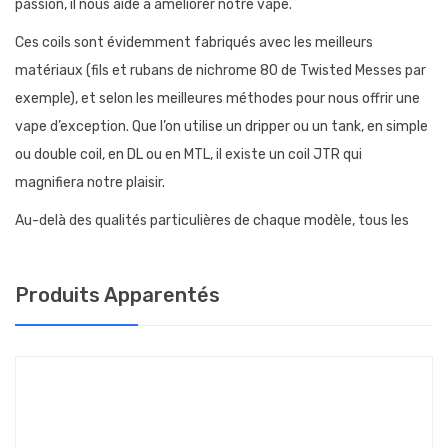
passion, il nous aide à améliorer notre vape.
Ces coils sont évidemment fabriqués avec les meilleurs
matériaux (fils et rubans de nichrome 80 de Twisted Messes par
exemple), et selon les meilleures méthodes pour nous offrir une
vape d’exception. Que l’on utilise un dripper ou un tank, en simple
ou double coil, en DL ou en MTL, il existe un coil JTR qui
magnifiera notre plaisir.
Au-delà des qualités particulières de chaque modèle, tous les
coils de JTR sont réactifs, expriment formidablement des
saveurs, et sont remarquablement durables avec un bon
Produits Apparentés
entretien.
PRÉPARER ET ENTRETENIR LE COIL ALIEN MTL
DE JTR
À l’installation, il convient de rôder le coil, en les faisant chauffer
progressivement à puissance moyenne (15/20 watts), jusqu’à ce
qu’il chauffe du centre vers les bords et sans point chaud. Au