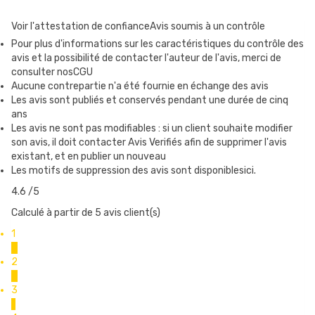
UNE BASE COMMUNE
Voir l'attestation de confiance
Avis soumis à un contrôle
Toutes les Cappy V5 partagent une structure commune :
Pour plus d'informations sur les caractéristiques du contrôle des
Une bouteille en silicone
avis et la possibilité de contacter l'auteur de l'avis, merci de
consulter nosCGU
Un goulot et une paille en acier inox 316
Aucune contrepartie n'a été fournie en échange des avis
Les avis sont publiés et conservés pendant une durée de cinq
Cette base assure une grande longévité à la bouteille et cet
ans
équilibre si agréable entre fermeté et souplesse.
Les avis ne sont pas modifiables : si un client souhaite modifier
son avis, il doit contacter Avis Verifiés afin de supprimer l'avis
Dimensions des bouteilles de taille M :
existant, et en publier un nouveau
Hauteur :50,5 (Basic) ou 58 mm
Les motifs de suppression des avis sont disponiblesici.
Diamètre : 17,80 mm
4.6
/5
Calculé à partir de 5 avis client(s)
1
DES CONNECTEURS DIFFÉRENTS
0
Le modèle “Basic” est équipé d’un embout en tube de silicone,
2
0
elle est compatible avec nombre de box BF.
3
1
Dimensions du tube :