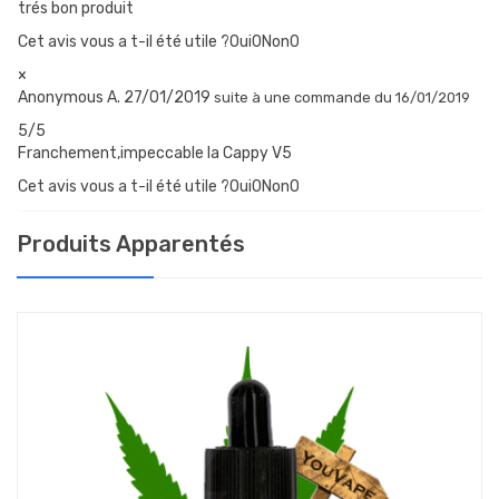
trés bon produit
Enfin, le modèle “Pro” est équipé du connecteur Rapido Catch
Cet avis vous a t-il été utile ?Oui
0
Non
0
cup, avec un embout en acier, qui se verrouille sur la box.
×
LA BOUTEILLE CAPPY V5 BASIC
Anonymous A.
27/01/2019
suite à une commande du 16/01/2019
Il s’agit du modèle équipé du connecteur “
Basic
“, avec un tube
5/5
silicone court, qui rend la bouteille compatible avec nombre de
Franchement,impeccable la Cappy V5
box BF.
Cet avis vous a t-il été utile ?Oui
0
Non
0
Produits Apparentés
CONTENU DU COFFRET
1x Bouteille silicone Cappy V5 Basic