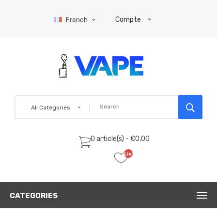
Compte
French
All Categories
0 article(s) - €0,00
Liste
de
souhaits
(0)
CATEGORIES