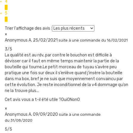
4
Hauteur hors bouchon : 18 mm
0
5
Diamètre extérieur : 5 mm
2
Diamètre intérieur : environ 1,8 mm
Trier l'affichage des avis :
×
Anonymous A.
25/02/2021
suite à une commande du 16/02/2021
Le modèle “Go” est aussi équipé d’un embout en tube de silicone,
3/5
mais il est très court, spécifiquement conçu pour les box BF
La qualité est au rdv, par contre le bouchon est difficile à
dévisser car il faut en même temps maintenir la partie de la
Game Over et Game Over S.
bouteille qui tourne.Le petit morceau de tuyau s’avère peu
Dimensions du tube :
pratique une fois sur deux il s’enlève quand j’insère la bouteille
dans ma box, bref je ne suis que moyennement convaincu par
Hauteur hors bouchon : 3 mm
cette évolution. Je reste inconditionnel de la v4 dommage qu’on
Diamètre extérieur : 5 mm
ne la trouve plus...
Diamètre intérieur : environ 1,8 mm
Cet avis vous a t-il été utile ?Oui
0
Non
0
×
Le modèle “Pro Go” est équipé du connecteur Rapido, avec un
Anonymous A.
09/09/2020
suite à une commande
embout en acier, sans tube de silicone. C’est le modèle présenté
du 31/08/2020
ici, spécifiquement conçu pour la box Game Over V3 de Sunbox.
5/5