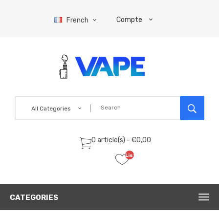
Compte
French
All Categories
0 article(s) - €0,00
Liste
de
souhaits
(0)
CATEGORIES