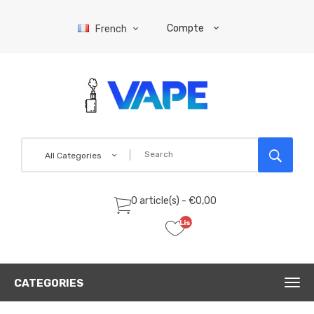
Compte
French
All Categories
0 article(s) - €0,00
Liste
de
souhaits
(0)
CATEGORIES