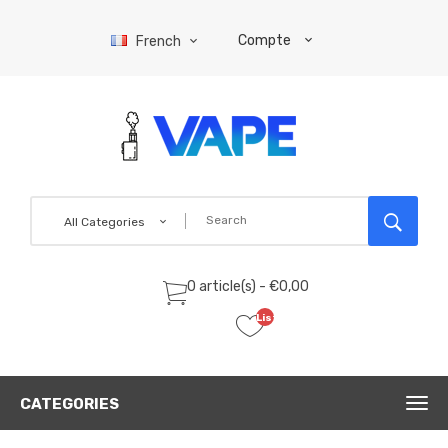
Compte
French
All Categories
0 article(s) - €0,00
Liste
de
souhaits
(0)
CATEGORIES