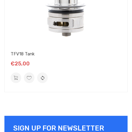
milieu, juste au-dessus de la résistance. Le trajet est plus court,
plus dynamique. Le P subohm tank peut faire plus de vapeur et
exprimer encore mieux les saveurs.
Bref, le P Subohm Tank, ce sont des saveurs intenses, un volume
de vapeur à l’envie, et une bonne résistance aux incidents de la
vape.
TFV18 Tank
Sans oublier un look d’enfer.
€25,00
LE RÉSERVOIR DU P SUBOHM TANK
Le réservoir est en deux parties, et très facile à remplir. Il suffit
de retirer le top cap, d’un quart de tour, pour découvrir une
ouverture est assez grande pour accepter tous les embouts,
même les plus larges.
SIGN UP FOR NEWSLETTER