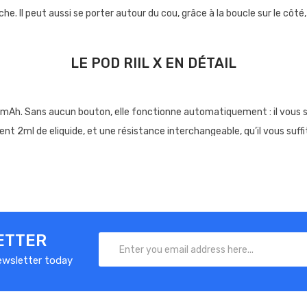
he. Il peut aussi se porter autour du cou, grâce à la boucle sur le côté, 
LE POD RIIL X EN DÉTAIL
 mAh. Sans aucun bouton, elle fonctionne automatiquement : il vous suf
tient 2ml de eliquide, et une résistance interchangeable, qu’il vous suff
RÉGLAGE DE L’AIRFLOW
ier entre inhalation indirecte et inhalation directe modérée (restreinte). 
ETTER
newsletter today
MENT CHANGER LA RÉSISTANCE DU POD RIIL
it de tirer dessus pour la retirer et la remplacer. Avant d’insérer une n