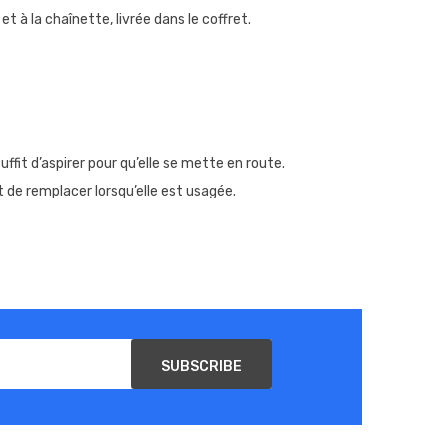
et à la chaînette, livrée dans le coffret.
fit d’aspirer pour qu’elle se mette en route.
it de remplacer lorsqu’elle est usagée.
Il suffit pour cela de faire glisser le bouton sur le
SUBSCRIBE
 X ?
ouvelle résistance, pensez bien à l’imbiber de eliquide