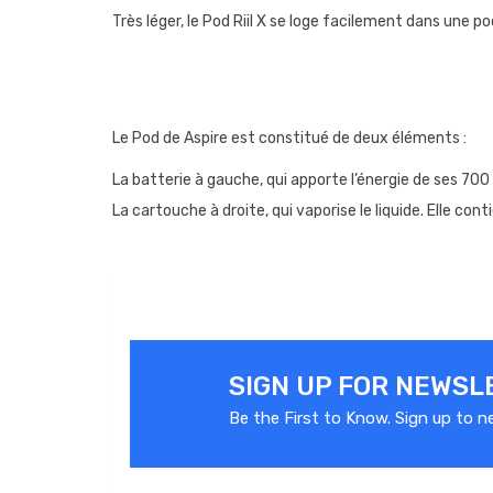
Très léger, le Pod Riil X se loge facilement dans une poc
Le Pod de Aspire est constitué de deux éléments :
La batterie à gauche, qui apporte l’énergie de ses 700
La cartouche à droite, qui vaporise le liquide. Elle con
Chose rare sur un pod, l’airflow peut se régler, pour var
côté : vers le haut pour fermer, vers le bas pour ouvrir.
SIGN UP FOR NEWSL
Be the First to Know. Sign up to 
COM
La résistance se situe sous la cartouche du pod. Il suff