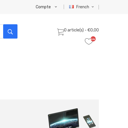
Compte
French
0 article(s) - €0,00
Liste
de
souhaits
(0)