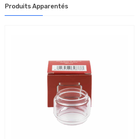
MOTI X MINI : L’EFFET WOW
Produits Apparentés
Il est simple, beau comme un camion, et il vapote parfaitement
autour de 25/26 watts pour faire de beaux nuages plein de
saveurs. C’est le pod idéal pour sortir léger.
CONTENU DU COFFRET
1x Mod X Moti
1x Cartouche X Moti
1x résistance X35 de 0.35 ohm
1x câble USB-C
1x manuel d’utilisation