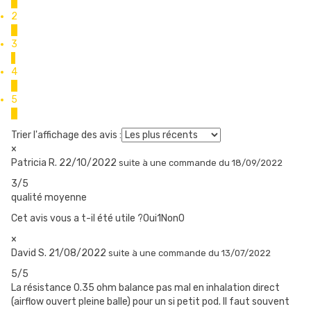
0
de la résistance.
2
0
3
REMPLIR LE RÉSERVOIR
1
4
Pour remplir la cartouche de e-liquide, il suffit de la retourner et
0
d’ouvrir le bouchon de silicone noir.
5
3
Trier l'affichage des avis :
UN BOUTON POUR TOUT CONTRÔLER
×
Patricia R.
22/10/2022
suite à une commande du 18/09/2022
Le switch orange, sur le côté, tombe naturellement sous le
3/5
pouce quand on tient le pod en main. Il permet bien sûr de
qualité moyenne
vapoter, mais aussi d’allumer ou éteindre le pod de 5 clics
Cet avis vous a t-il été utile ?Oui
1
Non
0
rapides.
×
David S.
21/08/2022
suite à une commande du 13/07/2022
5/5
POD MOTI X MINI : DE L’ÉNERGIE À REVENDRE
La résistance 0.35 ohm balance pas mal en inhalation direct
La batterie intégrée de 1150 mAh vous offre 120 à 150 bouffées
(airflow ouvert pleine balle) pour un si petit pod. Il faut souvent