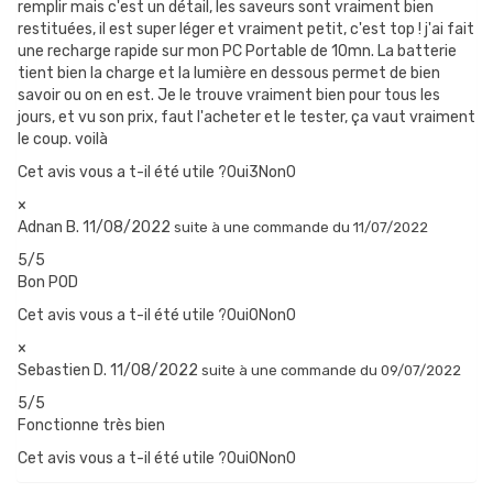
remplir mais c'est un détail, les saveurs sont vraiment bien
de belle vapeur. Elle se recharge en une petite heure, par son port
restituées, il est super léger et vraiment petit, c'est top ! j'ai fait
Usb-c.
une recharge rapide sur mon PC Portable de 10mn. La batterie
tient bien la charge et la lumière en dessous permet de bien
savoir ou on en est. Je le trouve vraiment bien pour tous les
jours, et vu son prix, faut l'acheter et le tester, ça vaut vraiment
UNE BULLE DANS L’ESPACE
le coup. voilà
La batterie vous signale son état au travers de sa bulle
Cet avis vous a t-il été utile ?Oui
3
Non
0
lumineuse, du plus bel effet. Elle s’allume quelques secondes à
×
faible puissance pour vous avertir de la fin de la charge.
Adnan B.
11/08/2022
suite à une commande du 11/07/2022
5/5
Bon POD
MOTI X MINI : AIR FLOW RÉGLABLE
Cet avis vous a t-il été utile ?Oui
0
Non
0
Le Pod de Moti et Vaporesso offre un tirage largement ouvert,
×
pour vapoter en inhalation indirecte. Vous pouvez resserrer ce
Sebastien D.
11/08/2022
suite à une commande du 09/07/2022
tirage pour le restreindre, en faisant simplement tourner la
5/5
Fonctionne très bien
cartouche.
Cet avis vous a t-il été utile ?Oui
0
Non
0