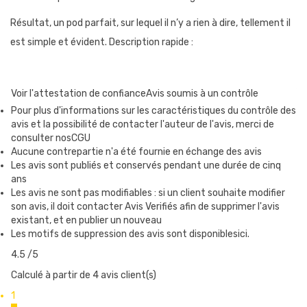
Résultat, un pod parfait, sur lequel il n’y a rien à dire, tellement il
est simple et évident. Description rapide :
POD MOTI X MINI : UNE BATTERIE ET UNE
Voir l'attestation de confiance
Avis soumis à un contrôle
CARTOUCHE
Pour plus d'informations sur les caractéristiques du contrôle des
avis et la possibilité de contacter l'auteur de l'avis, merci de
Comme tous les pods, le Moti présente deux modules : la
consulter nosCGU
batterie de 1150 mAh, et une cartouche de 4ml.
Aucune contrepartie n'a été fournie en échange des avis
Les avis sont publiés et conservés pendant une durée de cinq
ans
LA CARTOUCHE DU MOTI X MINI
Les avis ne sont pas modifiables : si un client souhaite modifier
son avis, il doit contacter Avis Verifiés afin de supprimer l'avis
Cette cartouche accueille les résistances X-35 de Vaporesso.
existant, et en publier un nouveau
Les motifs de suppression des avis sont disponiblesici.
Pour la mettre en service, pensez bien à l’amorcer avant de la
glisser dans son logement, pour ne pas brûler le coton à la
4.5
/5
première bouffée. Pour le faire, déposer quelques gouttes de
Calculé à partir de 4 avis client(s)
eliquide dans les orifices sur le côté, et sur le coton, à l’intérieur
1