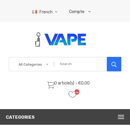
Compte
French
All Categories
0 article(s) - €0,00
Liste
de
souhaits
(0)
CATEGORIES