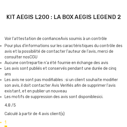
KIT AEGIS L200 : LA BOX AEGIS LEGEND 2
Toujours plus confortable et plus chic, Geek Vape ne sacrifie pas
l’esthétique à la robustesse. Sa nouvelle version de sa box Aegis
Voir l'attestation de confiance
Avis soumis à un contrôle
Legend 2 est encore plus soignée et confortable : poignée en
Pour plus d'informations sur les caractéristiques du contrôle des
cuir, finitions métalliques, superbe écran couleur, tout est là pour
avis et la possibilité de contacter l'auteur de l'avis, merci de
consulter nosCGU
faciliter et embellir la vie des vapoteurs. Le kit est aussi plus
Aucune contrepartie n'a été fournie en échange des avis
compact et léger que son aîné (-30%).
Les avis sont publiés et conservés pendant une durée de cinq
Avec ce look ravageur, le Kit Aegis Legend 2 est aussi à l’aise en
ans
Les avis ne sont pas modifiables : si un client souhaite modifier
ville, dans un atelier ou en trekking.
son avis, il doit contacter Avis Verifiés afin de supprimer l'avis
existant, et en publier un nouveau
Les motifs de suppression des avis sont disponiblesici.
CONNECTEUR 510 DE 24 MM
4.8
/5
Le connecteur 510 s’équipe bien sûr d’un pin sur ressort pour
Calculé à partir de 4 avis client(s)
s’adapter à tous les atomiseurs, jusqu’à 24mm sans débord.
1