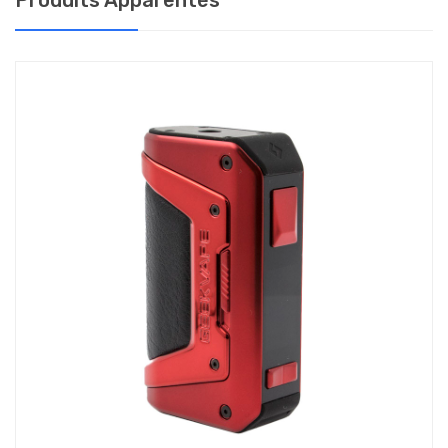
Produits Apparentés
Le Chipset offre 4 modes de fonctionnement
Power : le contrôle de la puissance, sur la photo ci-dessus.
TC : le contrôle de température avec des fils en Nickel (Ni), Acier
(SS), Titane (Ti) ou tout autre matériau avec le mode TCR, qui
permet de programmer un coefficient de chauffe sur mesure.
VPC : il permet de définir une courbe de variation de la puissance
pendant la bouffée.
Bypass : le chipset délivre la tension naturelle des accus, comme
un mod mécanique.
COMMENT CHANGER DE MODE
Pour changer de mode, il convient d’abord de cliquer 3 fois
rapidement sur le switch, puis de faire défiler les modes proposés
avec les boutons de réglage. Pour cette photo, nous avons
sélectionné le mode TC-SS, qui permet de régler une