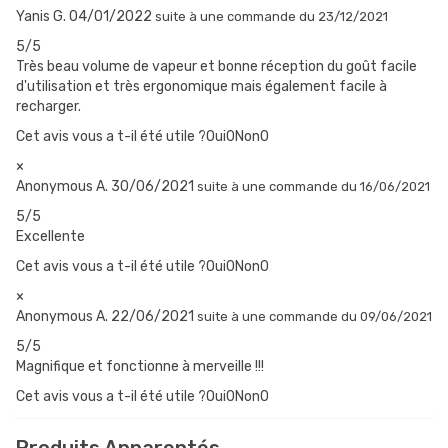
Yanis G.
04/01/2022
suite à une commande du 23/12/2021
5/5
KIT AEGIS LEGEND 2 : UN CHIPSET PRÉCIS
Très beau volume de vapeur et bonne réception du goût facile
d'utilisation et très ergonomique mais également facile à
Toujours aussi simple à utiliser grâce à son ergonomie, le chipset
recharger.
de la box Aegis Legend 2 peut délivrer une puissance de 200
Cet avis vous a t-il été utile ?Oui
0
Non
0
watts, de manière précise et dynamique. Il est servi par un bel
×
écran en couleur, et des boutons largement dimensionnés,
Anonymous A.
30/06/2021
suite à une commande du 16/06/2021
utilisables avec des gants ou des moufles.
5/5
Excellente
Toutes les commandes se regroupent sur la façade :
Cet avis vous a t-il été utile ?Oui
0
Non
0
Le switch, qui permet de vapoter, et d’allumer ou éteindre la box
×
de 5 clics rapides.
Anonymous A.
22/06/2021
suite à une commande du 09/06/2021
L’écran, qui délivre toutes les informations utiles de manière
5/5
claire.
Magnifique et fonctionne à merveille !!!
Les deux boutons de réglage, qui permettent de naviguer dans
Cet avis vous a t-il été utile ?Oui
0
Non
0
les fonctions et de régler les paramètres de vape.