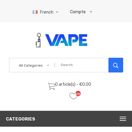
Compte
French
All Categories
0 article(s) - €0,00
Liste
de
souhaits
(0)
CATEGORIES