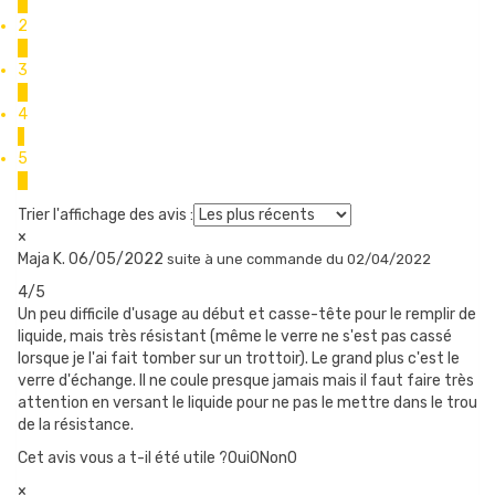
0
2
0
KIT AEGIS L200 : 2 ACCUS 18650
3
Le Kit Aegis Legend 2 s’alimente avec 2 accus 18650 (non
0
4
fournis dans le coffret). Leur compartiment est fermé par une
1
trappe équipée d’un robuste joint de silicone, qui garantit son
5
3
étanchéité.
Trier l'affichage des avis :
×
Maja K.
KIT AEGIS LEGEND 2 : RECHARGE EN USB-
06/05/2022
suite à une commande du 02/04/2022
C
4/5
Un peu difficile d'usage au début et casse-tête pour le remplir de
Geek vape place le port de recharge (et de mise à jour), en Usb-c,
liquide, mais très résistant (même le verre ne s'est pas cassé
dans un endroit original, qui s’avère fort pratique. Un bouchon en
lorsque je l'ai fait tomber sur un trottoir). Le grand plus c'est le
verre d'échange. Il ne coule presque jamais mais il faut faire très
silicone basculant assure son étanchéité lorsqu’on ne s’en sert
attention en versant le liquide pour ne pas le mettre dans le trou
pas. Le port Usb-c peut charger à 2A, soit 3h pour deux accus de
de la résistance.
3000 mAh. Nous recommandons cependant l’utilisation
Cet avis vous a t-il été utile ?Oui
0
Non
0
d’un chargeur externe pour recharger vos accus.
×