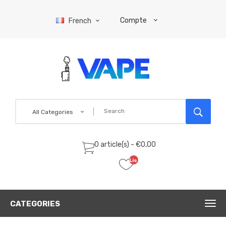
Compte
French
All Categories
0 article(s) - €0,00
Liste
de
souhaits
(0)
CATEGORIES