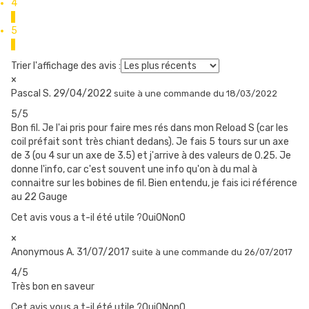
4
1
Equivalent diamètre : 0,45 mm
5
Résistivité : 6,70 ohm/m, soit 0,67 ohm/dm
1
Trier l'affichage des avis :
×
CONTENU DU COFFRET
Pascal S.
29/04/2022
suite à une commande du 18/03/2022
1x Bobine de 2,40 m de fil Ni80 de Flatwire
5/5
Bon fil. Je l'ai pris pour faire mes rés dans mon Reload S (car les
coil préfait sont très chiant dedans). Je fais 5 tours sur un axe
de 3 (ou 4 sur un axe de 3.5) et j'arrive à des valeurs de 0.25. Je
donne l'info, car c'est souvent une info qu'on à du mal à
connaitre sur les bobines de fil. Bien entendu, je fais ici référence
au 22 Gauge
Cet avis vous a t-il été utile ?Oui
0
Non
0
×
Anonymous A.
31/07/2017
suite à une commande du 26/07/2017
4/5
Très bon en saveur
Cet avis vous a t-il été utile ?Oui
0
Non
0