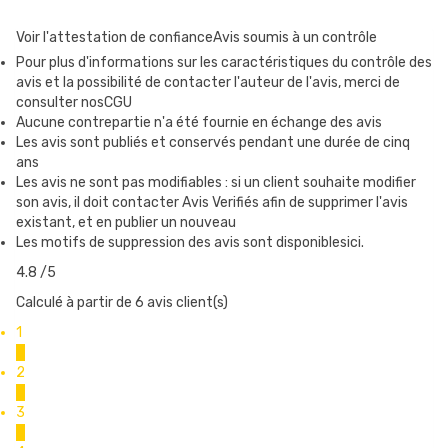
21 Ga
Voir l'attestation de confiance
Avis soumis à un contrôle
Gauge équivalente à un diamètre : 0,71 mm
Pour plus d'informations sur les caractéristiques du contrôle des
Résistivité : 2,65 ohm/m, soit 0,26 ohm/dm
avis et la possibilité de contacter l'auteur de l'avis, merci de
consulter nosCGU
Aucune contrepartie n'a été fournie en échange des avis
Les avis sont publiés et conservés pendant une durée de cinq
22 Ga
ans
Les avis ne sont pas modifiables : si un client souhaite modifier
Equivalent diamètre : 0,64 mm
son avis, il doit contacter Avis Verifiés afin de supprimer l'avis
Résistivité : 3,35 ohm/m, soit 0,33 ohm/dm
existant, et en publier un nouveau
Les motifs de suppression des avis sont disponiblesici.
4.8
/5
24 Ga
Calculé à partir de 6 avis client(s)
1
Equivalent diamètre : 0,51 mm
0
Résistivité : 5,31 ohm/m, soit 0,53 ohm/dm
2
0
3
0
25 Ga