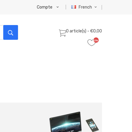
Compte
French
0 article(s) - €0,00
Liste
de
souhaits
(0)