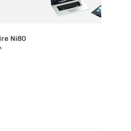
ire Ni80
s