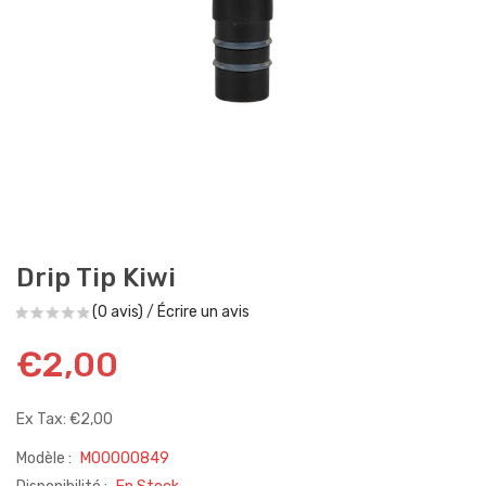
Drip Tip Kiwi
(0 avis)
/
Écrire un avis
€2,00
Ex Tax: €2,00
Modèle :
M00000849