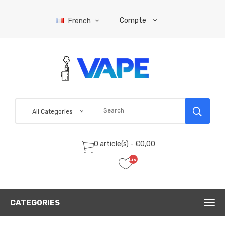
Compte
French
All Categories
0 article(s) - €0,00
Liste
de
souhaits
(0)
CATEGORIES