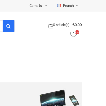
Compte
French
0 article(s) - €0,00
Liste
de
souhaits
(0)