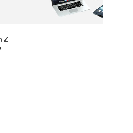
n Z
s