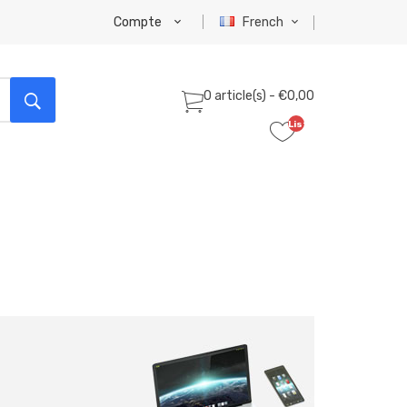
Compte
French
0 article(s) - €0,00
Liste
de
souhaits
(0)