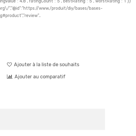
ngValue":"4.8","ratingCount":"5","bestRating":"5","worstRating":"1"}}
rg\/","@id":"https://www./produit/diy/bases/bases-
#product","review"..
Ajouter à la liste de souhaits
Ajouter au comparatif