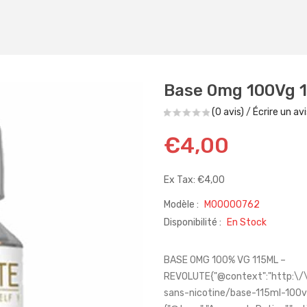
Base 0mg 100Vg 
(0 avis)
/
Écrire un avi
€4,00
Ex Tax: €4,00
Modèle :
M00000762
Disponibilité :
En Stock
BASE 0MG 100% VG 115ML –
REVOLUTE{"@context":"http:\/\
sans-nicotine/base-115ml-100v