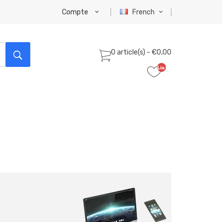
Compte
French
0 article(s) - €0,00
Liste
de
souhaits
(0)