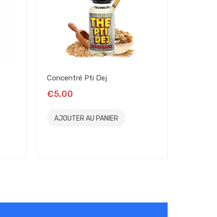
Concentré Pti Dej
Etiquett
€5,00
€0,00
AJOUTER AU PANIER
AJOUT