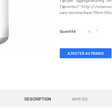
{"@type":"AggregateRating","rati
{"@context":"http:\/\/schema.o
sans-nicotine/base-115ml-100vg
Quantité
AJOUTER AU PANIER
DESCRIPTION
AVIS (0)