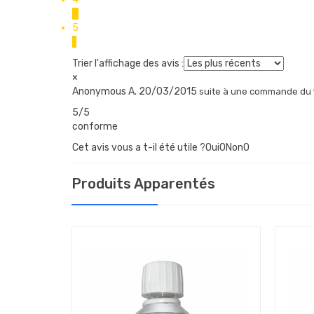
0
5
1
Trier l'affichage des avis :
×
Anonymous A.
20/03/2015
suite à une commande du
5/5
conforme
Cet avis vous a t-il été utile ?Oui
0
Non
0
Produits Apparentés