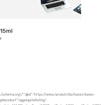
115ml
s
/schema.org\/","@id":"https://www./produit/diy/bases/bases-
g#product","aggregateRating":