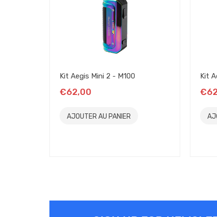
La façade de la box Aegis Mini 2 regroupe toutes le
et en dessous, les deux boutons de réglages permette
La navigation dans les menus et le réglage des modes es
modes avec les boutons de réglage.
Kit Aegis Mini 2 - M100
Kit 
€62,00
€62
Le chipset offre 4 modes de fonctionnement :
AJOUTER AU PANIER
AJ
Le mode puissance, réglable jusqu’à 100 watts (sur la
Le mode température avec les fils en acier, nickel et t
Le mode Bypass, qui offre la tension naturelle de l’acc
Le mode VPC (sur cette photo), qui permet de progra
Récapitulons : un design confortable, des finitions 