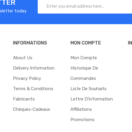
TTER
sletter today
 associé le clearomiseur Z Nano 2, toujours par Geek Vape, qui les propos
CONTENU DU COFFRET
INFORMATIONS
MON COMPTE
I
1x Box Aegis Mini 2 M100
About Us
Mon Compte
1x Câble usb type C
Delivery Information
Historique De
Privacy Policy
Commandes
Terms & Conditions
Liste De Souhaits
Fabricants
Lettre D’information
Chèques-Cadeaux
Affiliations
Promotions