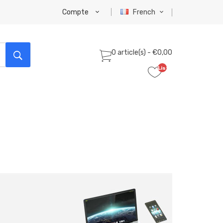
Compte
French
0 article(s) - €0,00
Liste
de
souhaits
(0)