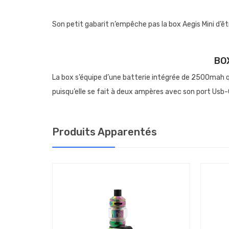
Son petit gabarit n’empêche pas la box Aegis Mini d’
BOX
La box s’équipe d’une batterie intégrée de 2500mah q
puisqu’elle se fait à deux ampères avec son port Us
Le port Usb-c est protégé sous un bouchon de silicone
Produits Apparentés
La vocation de la box Aegis Mini 2, c’est de vous per
devoir mettre votre box dans votre poche, pour libérer 
bas : la box est éteinte. Vous le glissez vers le haut, 