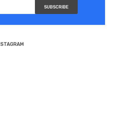
SUBSCRIBE
e aussi en kit Aegis Mini 2.
NSTAGRAM