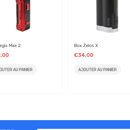
s commandes, à commencer par un bel écran couleur de 1.08″. Au-dess
nt de régler la puissance et de naviguer dans les menus.
t très simple. Pour ouvrir le menu des modes, il vous suffit de trois cli
Aegis Max 2
Box Zelos X
LES MODES DU CHIPSET
,00
€34,00
OUTER AU PANIER
AJOUTER AU PANIER
 photo précédente)
itane.
u
mmer une courbe de variation de la puissance pendant votre bouffée.
BOX AEGIS MINI 2 : À L’AISE PARTOUT
soignées, étanche, une puissance maxi de 100w. Ajoutez une batterie i