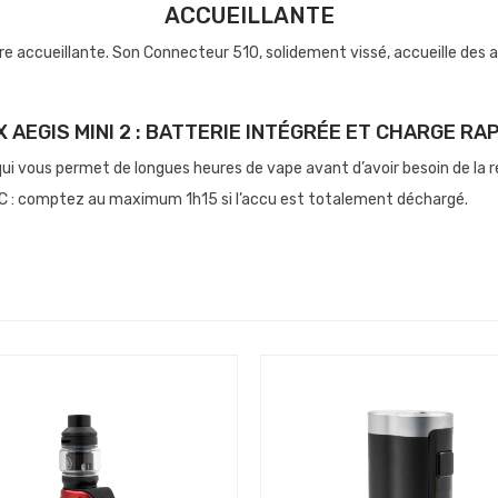
ACCUEILLANTE
être accueillante. Son Connecteur 510, solidement vissé, accueille de
 AEGIS MINI 2 : BATTERIE INTÉGRÉE ET CHARGE RA
ui vous permet de longues heures de vape avant d’avoir besoin de la r
b-C : comptez au maximum 1h15 si l’accu est totalement déchargé.
 pour rester étanche (tant que vous ne vous en servez pas, bien sûr.
VERROUILLAGE ULTRARAPIDE
mettre de vapoter même quand vos activités mettent votre vapoteuse en
vos deux mains. C’est là que Geek Vape sort son atout : son bouton à gl
elle se remet en route, et vous pouvez vapoter. Simple, efficace, pratiqu
BOX AEGIS MINI 2 : GRAND ÉCRAN COULEUR