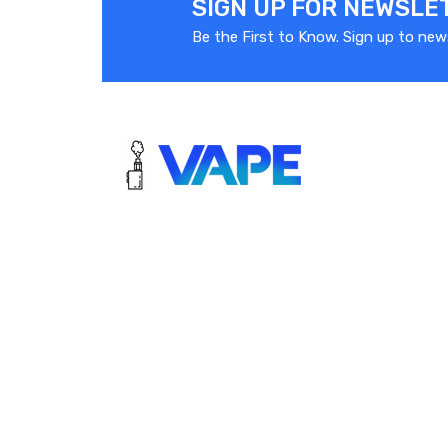
SIGN UP FOR NEWSLE
Que manque-t-il à la box Aegis Mini 2 ? Rien !
Be the First to Know. Sign up to new
Ah, si : un atomiseur. Pour cette photo, nous lui avons
Cette fois, il ne vous manque rien !