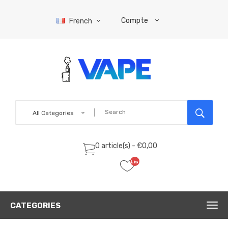
Compte
French
All Categories
0 article(s) - €0,00
Liste
de
souhaits
(0)
CATEGORIES