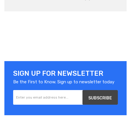
SIGN UP FOR NEWSLETTER
Be the First to Know. Sign up to newsletter today
SUBSCRIBE