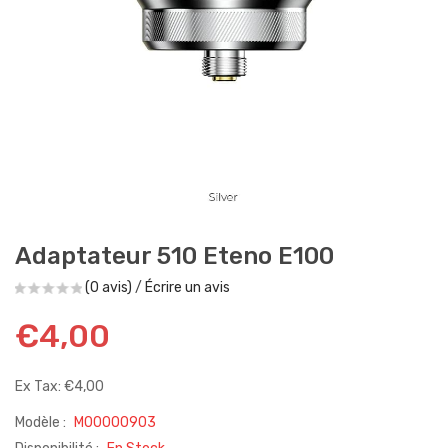
Adaptateur 510 Eteno E100
(0 avis)
/
Écrire un avis
€4,00
Ex Tax: €4,00
Modèle :
M00000903