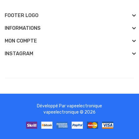
FOOTER LOGO
INFORMATIONS
MON COMPTE
INSTAGRAM
Développé Par
vapeelectronique
sino sites
online casino uk
78win
judi online
casinos uk
78 win
slots uk
vapeelectronique © 2026