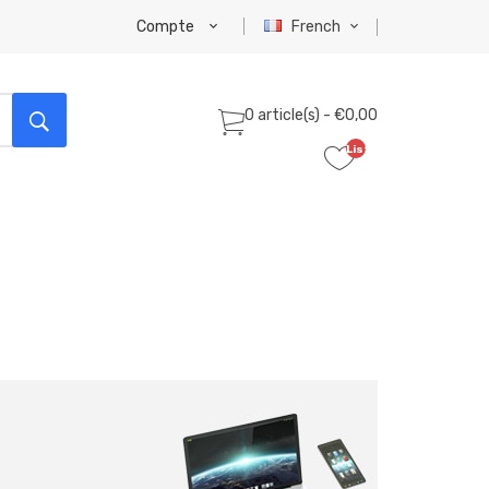
Compte
French
0 article(s) - €0,00
Liste
de
souhaits
(0)