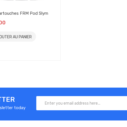
artouches FRM Pod Slym
00
OUTER AU PANIER
TTER
sletter today