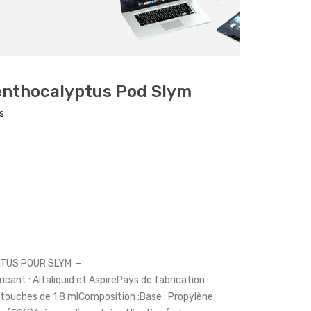
enthocalyptus Pod Slym
s
TUS POUR SLYM –
cant : Alfaliquid et AspirePays de fabrication :
touches de 1,8 mlComposition :Base : Propylène