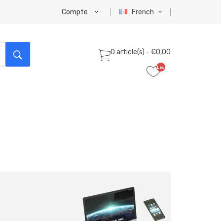
Compte
French
0 article(s) - €0,00
Liste
de
souhaits
(0)