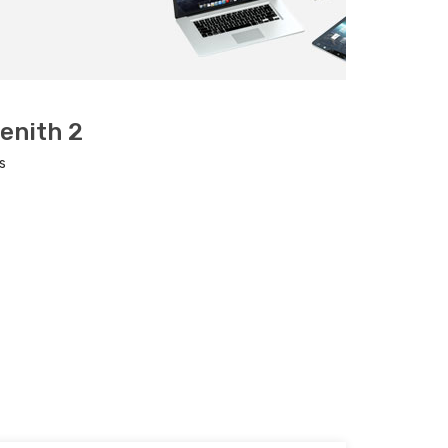
enith 2
s