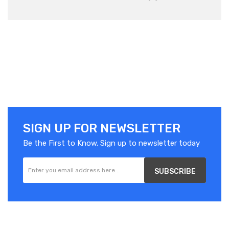
SIGN UP FOR NEWSLETTER
Be the First to Know. Sign up to newsletter today
SUBSCRIBE