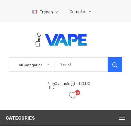
Compte
French
All Categories
0 article(s) - €0,00
Liste
de
souhaits
(0)
CATEGORIES