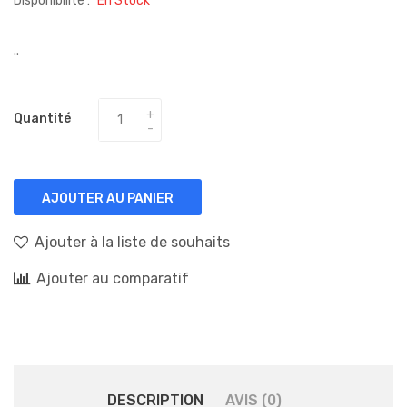
Disponibilité :
En Stock
..
Quantité
AJOUTER AU PANIER
Ajouter à la liste de souhaits
Ajouter au comparatif
DESCRIPTION
AVIS (0)