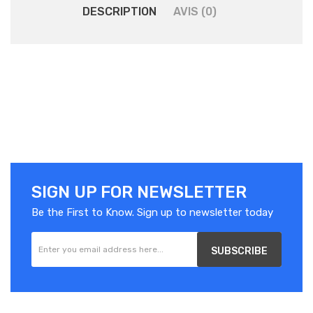
DESCRIPTION
AVIS (0)
SIGN UP FOR NEWSLETTER
Be the First to Know. Sign up to newsletter today
SUBSCRIBE