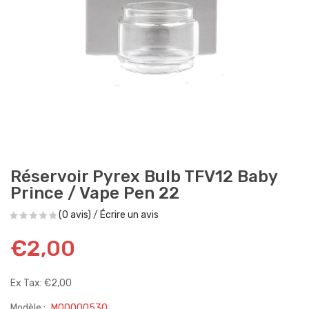
Réservoir Pyrex Bulb TFV12 Baby
Prince / Vape Pen 22
(0 avis)
/
Écrire un avis
€2,00
Ex Tax: €2,00
Modèle :
M00000530