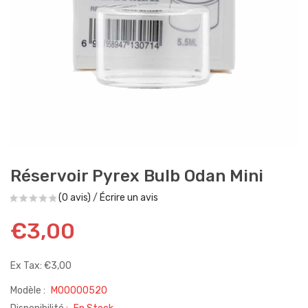
Réservoir Pyrex Bulb Odan Mini
(0 avis)
/
Écrire un avis
€3,00
Ex Tax: €3,00
Modèle :
M00000520