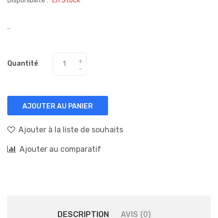
Disponibilité :
En Stock
..
Quantité
AJOUTER AU PANIER
Ajouter à la liste de souhaits
Ajouter au comparatif
DESCRIPTION
AVIS (0)