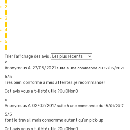
La production de vapeur diminue
0
2
Un goût de brûlé se fait parfois sentir
0
La résistance et le coton sont encrassés
3
0
4
0
COMMENT CHANGER LA RÉSISTANCE ?
5
Dévissez d’abord la base de votre clearomiseur
2
Dévissez ensuite la résistance usagée de la base
Trier l'affichage des avis :
×
Amorcez votre nouvelle résistance, en déposant 7 à 8 gouttes
Anonymous A.
27/05/2021
suite à une commande du 12/05/2021
de e-liquide sur le coton, dans la résistance.
5/5
Vissez ensuite la résistance à son emplacement, puis remontez
Très bien, conforme à mes attentes, je recommande !
le clearomiseur, et attendez quelques minutes avant de
Cet avis vous a t-il été utile ?Oui
0
Non
0
commencer à vaper.
×
Anonymous A.
02/02/2017
suite à une commande du 18/01/2017
5/5
font le travail, mais consomme autant qu'un pick-up
Cet avis vous a t-il été utile ?Oui
0
Non
0