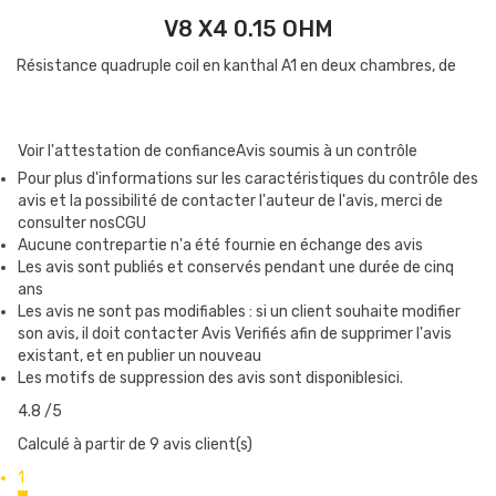
V8 X4 0.15 OHM
Résistance quadruple coil en kanthal A1 en deux chambres, de
0.15 ohm, conçue pour un usage entre 60 et 150 watts, optimal
entre 80 et 120 watts.
Voir l'attestation de confiance
Avis soumis à un contrôle
Pour plus d'informations sur les caractéristiques du contrôle des
avis et la possibilité de contacter l'auteur de l'avis, merci de
V8 T8 0.15 OHM
consulter nosCGU
Résistance octuple coil en kanthal A1 en quatre chambres, de
Aucune contrepartie n'a été fournie en échange des avis
Les avis sont publiés et conservés pendant une durée de cinq
0.15 ohm, conçue pour un usage entre 50 et 260 watts, optimal
ans
entre 120 et 180 watts.
Les avis ne sont pas modifiables : si un client souhaite modifier
son avis, il doit contacter Avis Verifiés afin de supprimer l'avis
existant, et en publier un nouveau
Les motifs de suppression des avis sont disponiblesici.
QUAND CHANGER UNE RÉSISTANCE ?
4.8
/5
Il y a plusieurs signes pour détecter une résistance en fin de vie :
Calculé à partir de 9 avis client(s)
Les saveurs sont moins bien exprimées
1