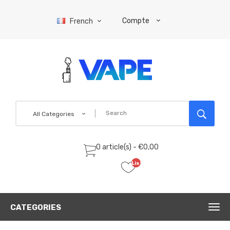
Compte
French
All Categories
0 article(s) - €0,00
Liste
de
souhaits
(0)
CATEGORIES