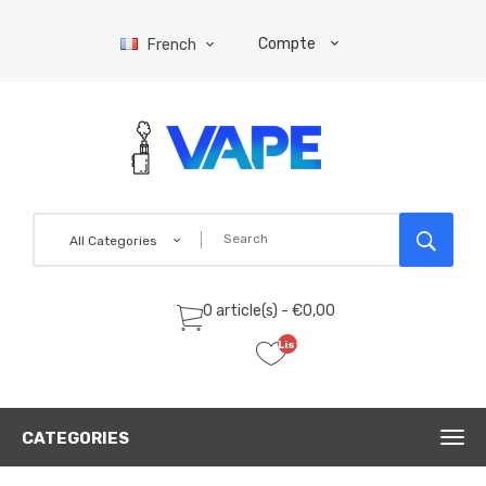
Compte
French
All Categories
0 article(s) - €0,00
Liste
de
souhaits
(0)
CATEGORIES