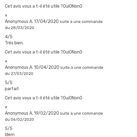
de e-liquide sur le coton, dans la résistance.
Cet avis vous a t-il été utile ?Oui
0
Non
0
Replacez la résistance et remplissez le réservoir, puis remontez
×
le clearomiseur.
Anonymous A.
17/04/2020
suite à une commande
Attendez quelques minutes avant de commencer à vaper.
du 28/03/2020
4/5
Très bien.
Cet avis vous a t-il été utile ?Oui
0
Non
0
×
Anonymous A.
10/04/2020
suite à une commande
du 27/03/2020
5/5
parfait
Cet avis vous a t-il été utile ?Oui
0
Non
0
×
Anonymous A.
19/02/2020
suite à une commande
du 06/02/2020
5/5
Idem