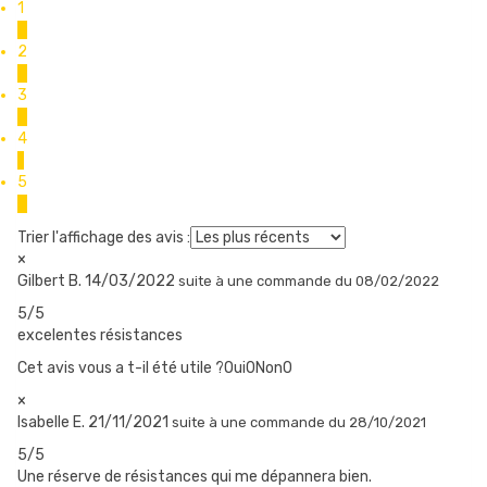
entre 18 et 23 watts.
1
0
2
0
QUAND CHANGER UNE RÉSISTANCE ?
3
0
Il y a plusieurs signes pour détecter une résistance en fin de vie :
4
1
Les saveurs sont moins bien exprimées
5
La production de vapeur diminue
5
Un goût de brûlé se fait parfois sentir
Trier l'affichage des avis :
La résistance et le coton sont encrassés
×
Gilbert B.
14/03/2022
suite à une commande du 08/02/2022
5/5
COMMENT CHANGER LA RÉSISTANCE ?
excelentes résistances
Cet avis vous a t-il été utile ?Oui
0
Non
0
Dévissez le top cap votre clearomiseur et retirez-le, comme
×
pour remplir le réservoir.
Isabelle E.
21/11/2021
suite à une commande du 28/10/2021
Dévissez ensuite la résistance usagée du top cap ou de la base.
5/5
Amorcez votre nouvelle résistance, en déposant 7 à 8 gouttes
Une réserve de résistances qui me dépannera bien.