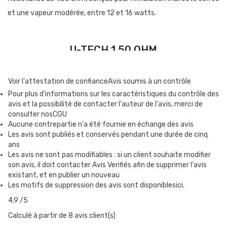
et une vapeur modérée, entre 12 et 16 watts.
U-TECH 1.50 OHM
Résistance de 1.50 ohm, conçue pour l’inhalation indirecte plus
intense, entre 14 et 20 watts.
Voir l'attestation de confiance
Avis soumis à un contrôle
Pour plus d'informations sur les caractéristiques du contrôle des
avis et la possibilité de contacter l'auteur de l'avis, merci de
consulter nosCGU
U-TECH MESH 0.70 OHM
Aucune contrepartie n'a été fournie en échange des avis
Résistance en mesh de 0.70 ohm, conçue pour le Nautilus XS en
Les avis sont publiés et conservés pendant une durée de cinq
ans
inhalation directe, entre 18 et 22 watts.
Les avis ne sont pas modifiables : si un client souhaite modifier
son avis, il doit contacter Avis Verifiés afin de supprimer l'avis
existant, et en publier un nouveau
U-TECH 0.60 OHM
Les motifs de suppression des avis sont disponiblesici.
4.9
/5
Résistance en acier de 0.60 ohm, conçue pour le kit PockeX en
Calculé à partir de 8 avis client(s)
inhalation directe. Elle peut être utilisée sur d’autres modèles