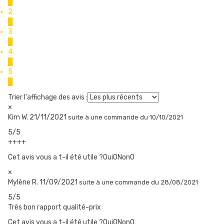
0
commencer à vaper.
2
0
3
0
4
0
5
3
Trier l'affichage des avis :
×
Kim W.
21/11/2021
suite à une commande du 10/10/2021
5/5
++++
Cet avis vous a t-il été utile ?Oui
0
Non
0
×
Mylène R.
11/09/2021
suite à une commande du 28/08/2021
5/5
Très bon rapport qualité-prix
Cet avis vous a t-il été utile ?Oui
0
Non
0