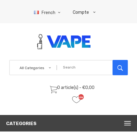
Compte
French
All Categories
0 article(s) - €0,00
Liste
de
souhaits
(0)
CATEGORIES