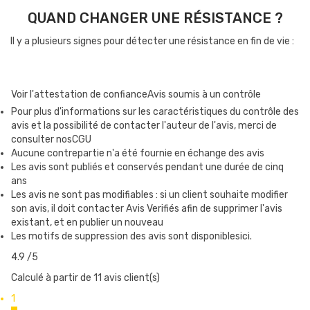
QUAND CHANGER UNE RÉSISTANCE ?
Il y a plusieurs signes pour détecter une résistance en fin de vie :
Les saveurs sont moins bien exprimées
La production de vapeur diminue
Voir l'attestation de confiance
Avis soumis à un contrôle
Un goût de brûlé se fait parfois sentir
Pour plus d'informations sur les caractéristiques du contrôle des
La résistance et le coton sont encrassés
avis et la possibilité de contacter l'auteur de l'avis, merci de
consulter nosCGU
Aucune contrepartie n'a été fournie en échange des avis
Les avis sont publiés et conservés pendant une durée de cinq
COMMENT CHANGER LA RÉSISTANCE ?
ans
Les avis ne sont pas modifiables : si un client souhaite modifier
Dévissez d’abord la base de votre clearomiseur
son avis, il doit contacter Avis Verifiés afin de supprimer l'avis
Dévissez ensuite la résistance usagée de la base
existant, et en publier un nouveau
Les motifs de suppression des avis sont disponiblesici.
Amorcez votre nouvelle résistance, en déposant 7 à 8
gouttes de e-liquide sur le coton, dans la résistance.
4.9
/5
Vissez ensuite la résistance à son emplacement, puis remontez
Calculé à partir de 11 avis client(s)
le clearomiseur, et attendez quelques minutes avant de
1