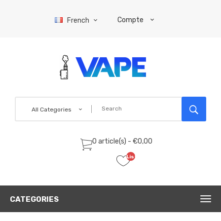
Compte
French
All Categories
0 article(s) - €0,00
Liste
de
souhaits
(0)
CATEGORIES