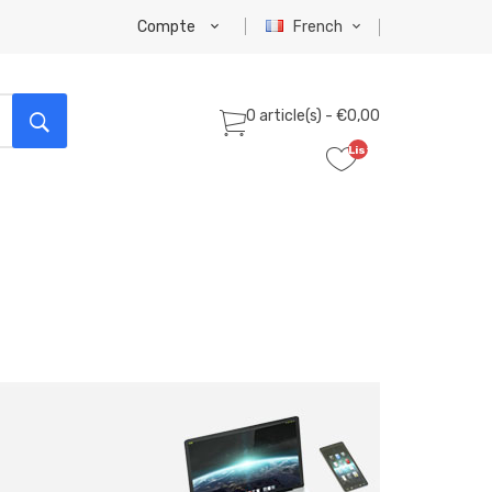
Compte
French
0 article(s) - €0,00
Liste
de
souhaits
(0)