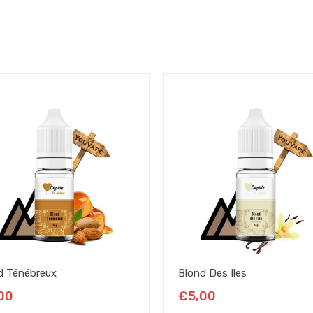
d Ténébreux
Blond Des Iles
00
€5,00