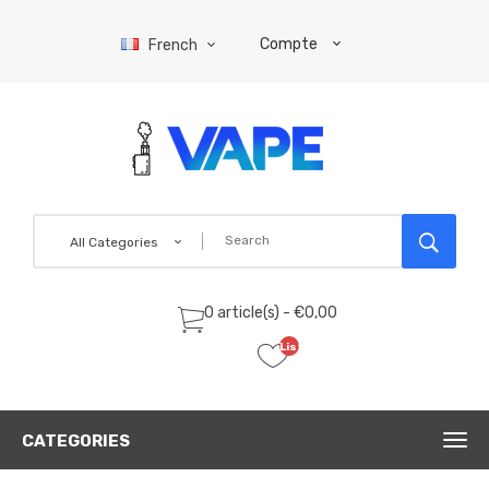
Compte
French
All Categories
0 article(s) - €0,00
Liste
de
souhaits
(0)
CATEGORIES